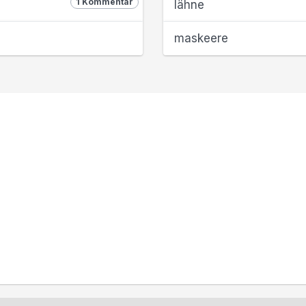
1 Kommentar
lähne
maskeere