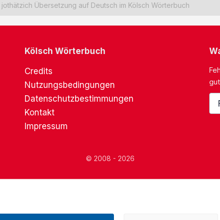
jothätzich Übersetzung auf Deutsch im Kölsch Wörterbuch
Kölsch Wörterbuch
Wa
Feh
Credits
gut
Nutzungsbedingungen
Datenschutzbestimmungen
Kontakt
Impressum
© 2008 - 2026