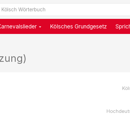
Karnevalslieder
Kölsches Grundgesetz
Spric
tzung)
Köl
Hochdeut