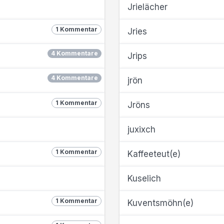
Jrielächer
1 Kommentar
Jries
4 Kommentare
Jrips
4 Kommentare
jrön
1 Kommentar
Jröns
juxixch
1 Kommentar
Kaffeeteut(e)
Kuselich
1 Kommentar
Kuventsmöhn(e)