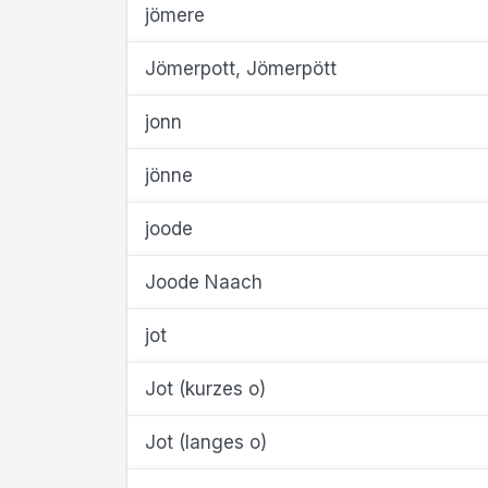
jömere
Jömerpott, Jömerpött
jonn
jönne
joode
Joode Naach
jot
Jot (kurzes o)
Jot (langes o)