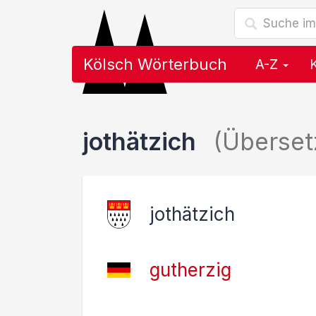
Kölsch Wörterbuch
A-Z
jothätzich
(Überse
jothätzich
gutherzig