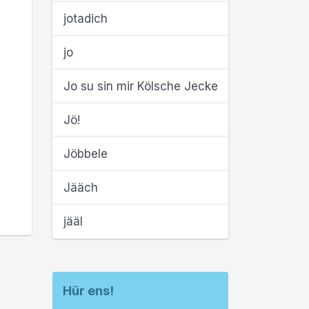
jotadich
jo
Jo su sin mir Kölsche Jecke
Jö!
Jöbbele
Jääch
jääl
Hür ens!