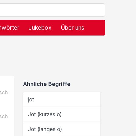
hwörter
Jukebox
Über uns
Ähnliche Begriffe
sch
jot
Jot (kurzes o)
sch
Jot (langes o)