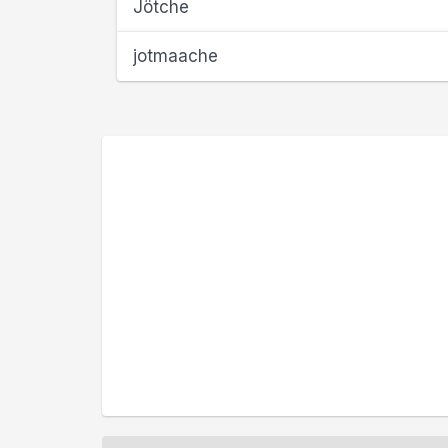
Jötche
jotmaache