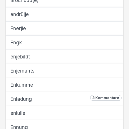
Brochbud(e)
endrüjje
Enerjie
Engk
enjebildt
Enjemahts
Enkumme
3 Kommentare
Enladung
enlulle
Ennung