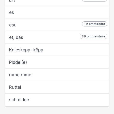
Erv
es
1 Kommentar
esu
3 Kommentare
et, das
Knieskopp -köpp
Piddel(e)
rume rüme
Ruttel
schmidde