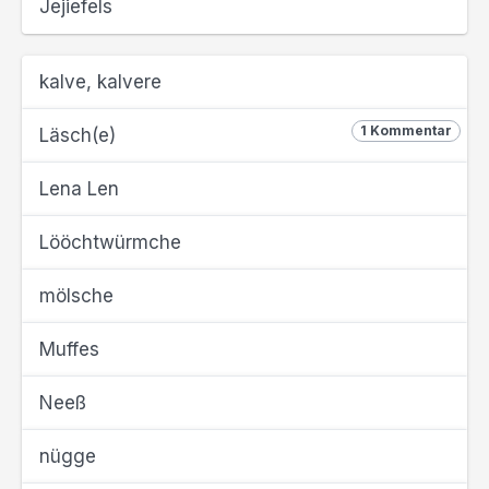
Jejiefels
kalve, kalvere
1 Kommentar
Läsch(e)
Lena Len
Lööchtwürmche
mölsche
Muffes
Neeß
nügge