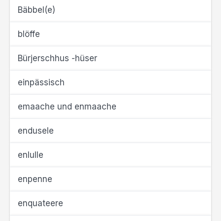
Bäbbel(e)
blöffe
Bürjerschhus -hüser
einpässisch
emaache und enmaache
endusele
enlulle
enpenne
enquateere