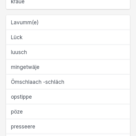
kraue
Lavumm(e)
Lück
luusch
mingetwäje
Ömschlaach -schläch
opstippe
pöze
presseere