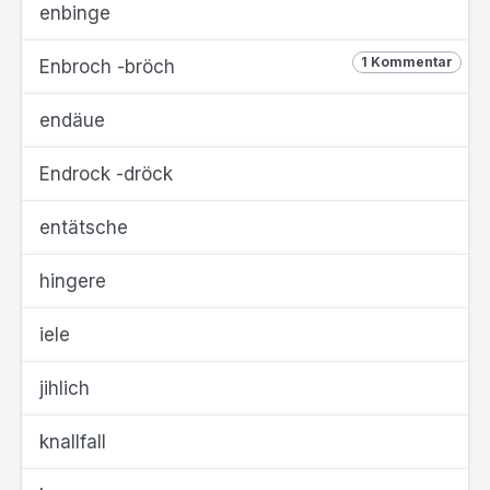
enbinge
1 Kommentar
Enbroch -bröch
endäue
Endrock -dröck
entätsche
hingere
iele
jihlich
knallfall