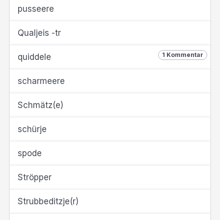
pusseere
Qualjeis -tr
1 Kommentar
quiddele
scharmeere
Schmätz(e)
schürje
spode
Ströpper
Strubbeditzje(r)