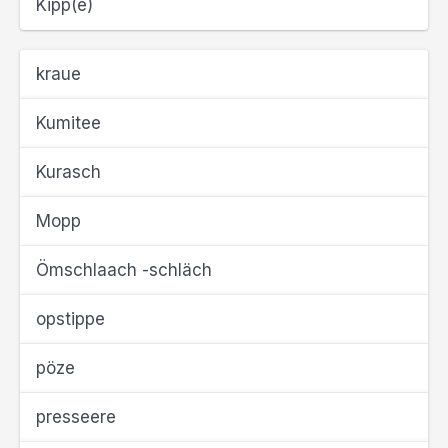
Kipp(e)
kraue
Kumitee
Kurasch
Mopp
Ömschlaach -schläch
opstippe
pöze
presseere