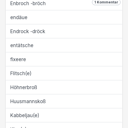
1 Kommentar
Enbroch -bröch
endäue
Endrock -dröck
entätsche
fixeere
Flitsch(e)
Höhnerbroß
Huusmannskoß
Kabbeljau(e)