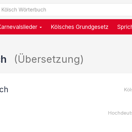
Karnevalslieder
Kölsches Grundgesetz
Spric
ch
(Übersetzung)
äch
Köl
Hochdeut