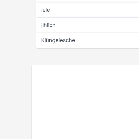
iele
jihlich
Klüngelesche