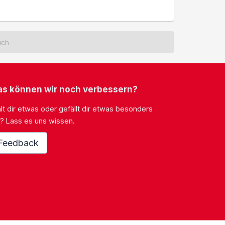
uch
s können wir noch verbessern?
lt dir etwas oder gefällt dir etwas besonders
? Lass es uns wissen.
Feedback