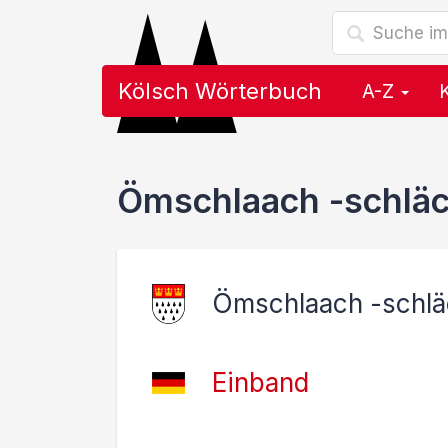
Kölsch Wörterbuch
A-Z
Ömschlaach -schlä
Ömschlaach -schl
Einband