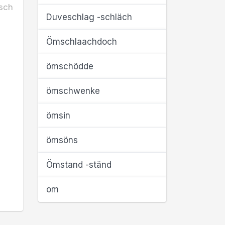
sch
Duveschlag -schläch
Ömschlaachdoch
ömschödde
ömschwenke
ömsin
ömsöns
Ömstand -ständ
om