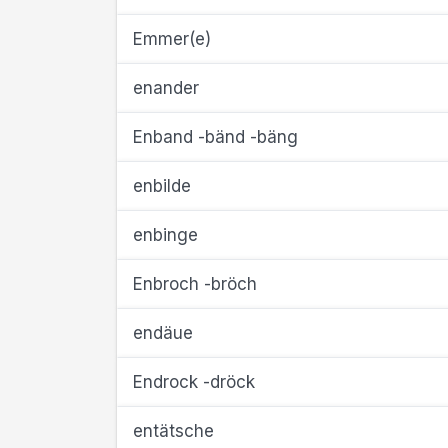
Emmer(e)
enander
Enband -bänd -bäng
enbilde
enbinge
Enbroch -bröch
endäue
Endrock -dröck
entätsche