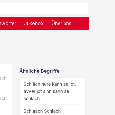
hwörter
Jukebox
Über uns
Ähnliche Begriffe
sch
Schläch hüre kann se jot,
ävver jot sinn kann se
sch
schläch.
Schlaach Schläch