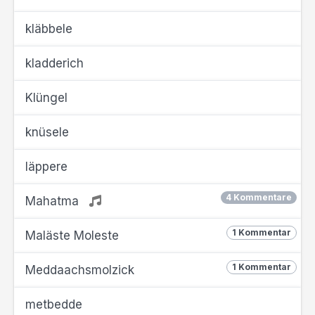
kläbbele
kladderich
Klüngel
knüsele
läppere
4 Kommentare
Mahatma
1 Kommentar
Maläste Moleste
1 Kommentar
Meddaachsmolzick
metbedde