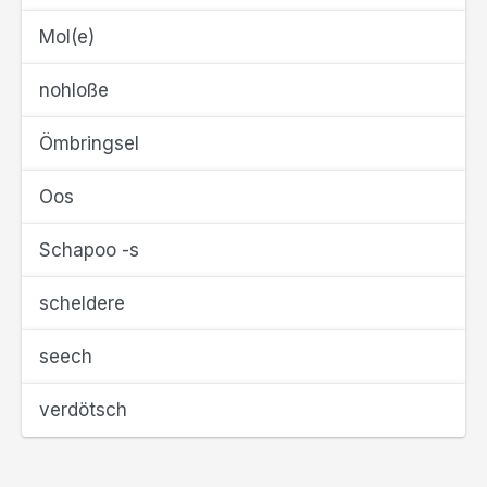
Mol(e)
nohloße
Ömbringsel
Oos
Schapoo -s
scheldere
seech
verdötsch