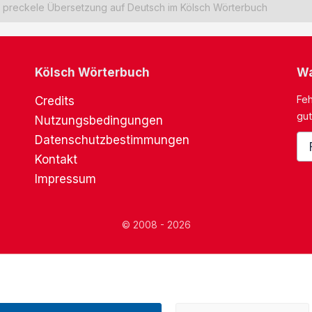
preckele Übersetzung auf Deutsch im Kölsch Wörterbuch
Kölsch Wörterbuch
Wa
Feh
Credits
gut
Nutzungsbedingungen
Datenschutzbestimmungen
Kontakt
Impressum
© 2008 - 2026