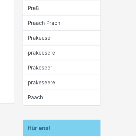
Preß
Praach Prach
Prakeeser
prakeesere
Prakeseer
prakeseere
Paach
Hür ens!