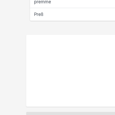
premme
Preß