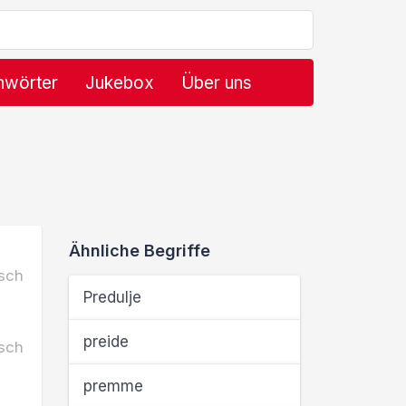
hwörter
Jukebox
Über uns
Ähnliche Begriffe
sch
Predulje
preide
sch
premme