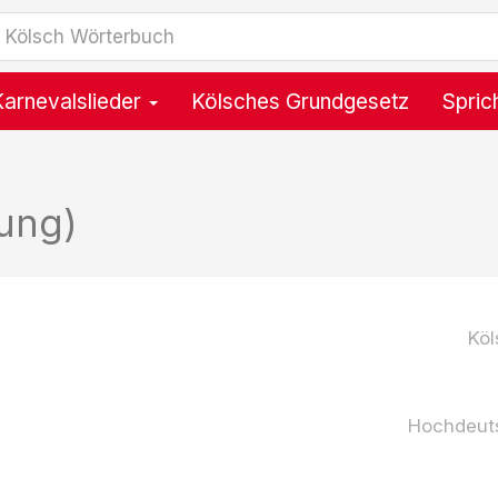
Karnevalslieder
Kölsches Grundgesetz
Spric
ung)
Köl
Hochdeut