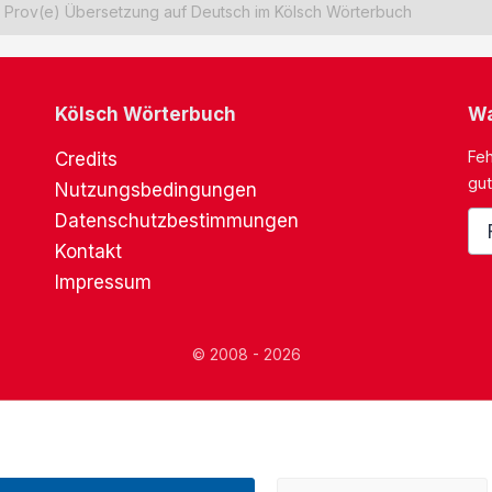
Prov(e) Übersetzung auf Deutsch im Kölsch Wörterbuch
Kölsch Wörterbuch
Wa
Feh
Credits
gut
Nutzungsbedingungen
Datenschutzbestimmungen
Kontakt
Impressum
© 2008 - 2026