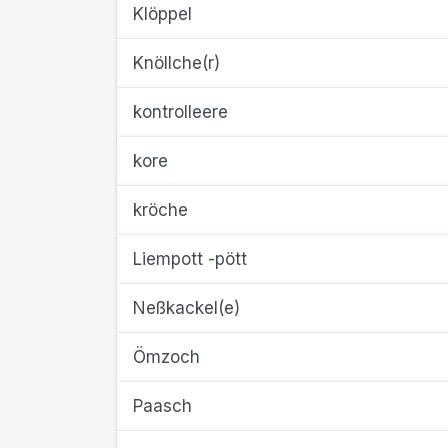
Klöppel
Knöllche(r)
kontrolleere
kore
kröche
Liempott -pött
Neßkackel(e)
Ömzoch
Paasch