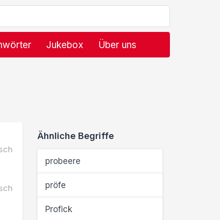
hwörter
Jukebox
Über uns
Ähnliche Begriffe
sch
probeere
pröfe
sch
Profick