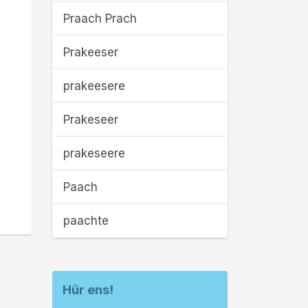
Praach Prach
Prakeeser
prakeesere
Prakeseer
prakeseere
Paach
paachte
Hür ens!