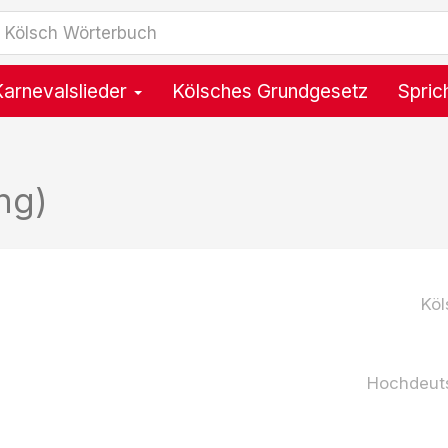
Karnevalslieder
Kölsches Grundgesetz
Spric
ng)
Köl
Hochdeut