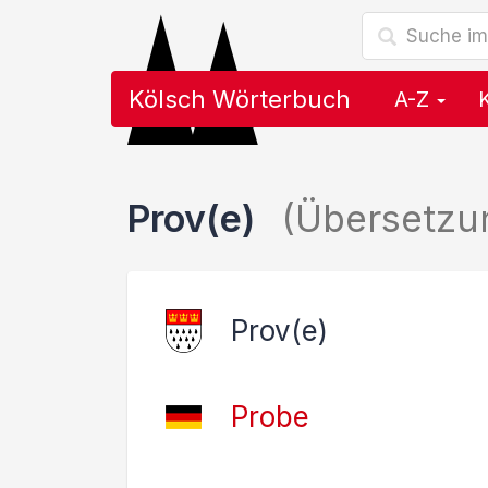
Kölsch Wörterbuch
A-Z
Prov(e)
(Übersetzu
Prov(e)
Probe