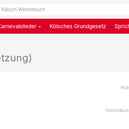
Karnevalslieder
Kölsches Grundgesetz
Spric
etzung)
Köl
Hochdeut