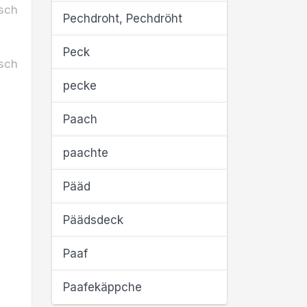
sch
Pechdroht, Pechdröht
Peck
sch
pecke
Paach
paachte
Pääd
Päädsdeck
Paaf
Paafekäppche