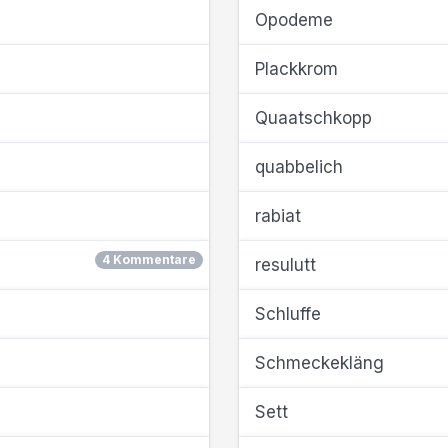
Opodeme
Plackkrom
Quaatschkopp
quabbelich
rabiat
4 Kommentare
resulutt
Schluffe
Schmeckekläng
Sett