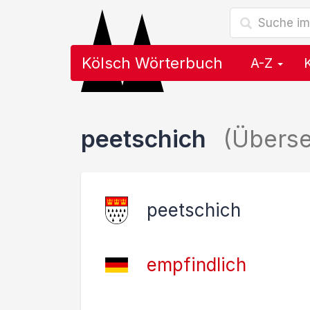
Kölsch Wörterbuch
A-Z
peetschich
(Übers
peetschich
empfindlich