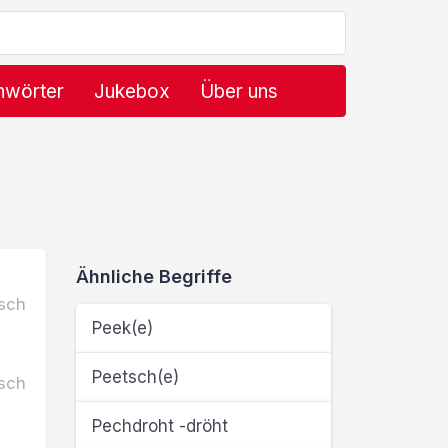
hwörter
Jukebox
Über uns
Ähnliche Begriffe
sch
Peek(e)
Peetsch(e)
sch
Pechdroht -dröht