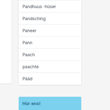
Pandhuus -hüser
Pandsching
Paneer
Pann
Paach
paachte
Pääd
Hür ens!