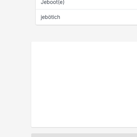
Jeboot(e)
jebötich