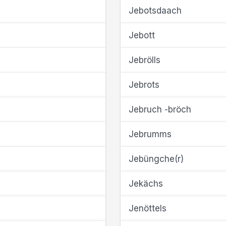
Jebotsdaach
Jebott
Jebrölls
Jebrots
Jebruch -bröch
Jebrumms
Jebüngche(r)
Jekächs
Jenöttels