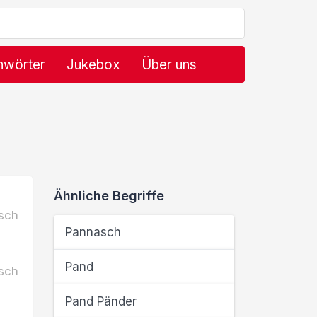
hwörter
Jukebox
Über uns
Ähnliche Begriffe
sch
Pannasch
Pand
sch
Pand Pänder