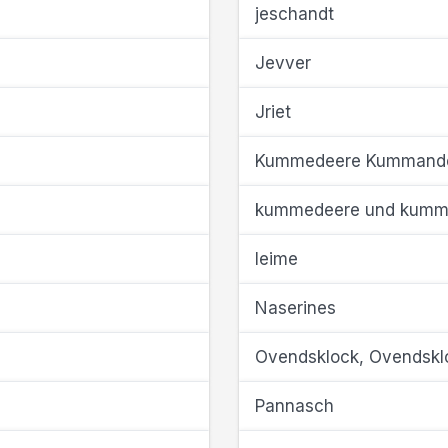
jeschandt
Jevver
Jriet
Kummedeere Kummand
kummedeere und kumm
leime
Naserines
Ovendsklock, Ovendskl
Pannasch