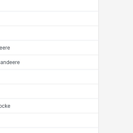
eere
andeere
ocke