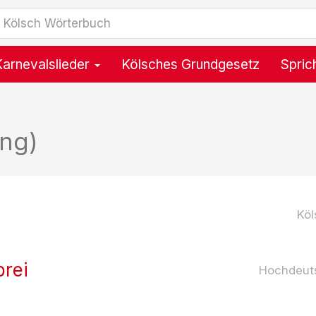
Karnevalslieder
Kölsches Grundgesetz
Spric
ng)
Köl
brei
Hochdeut