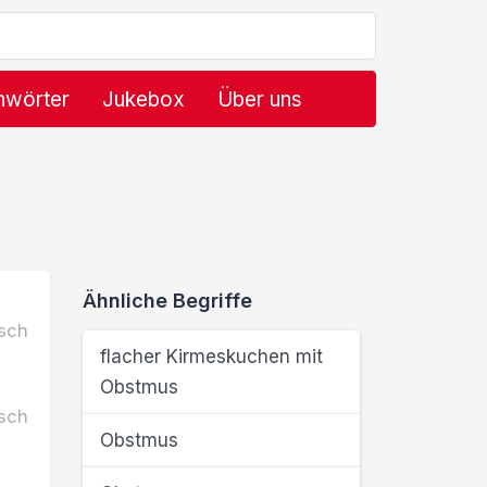
hwörter
Jukebox
Über uns
Ähnliche Begriffe
sch
flacher Kirmeskuchen mit
Obstmus
sch
Obstmus