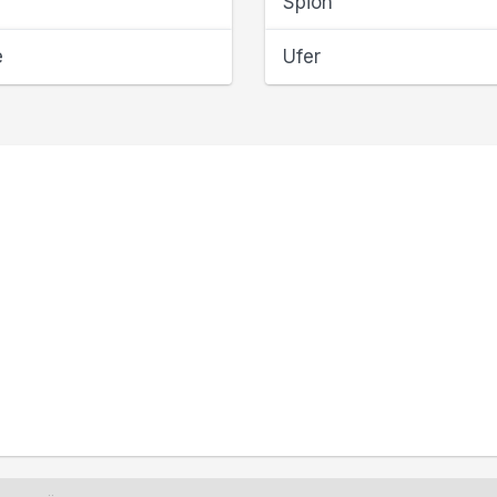
Spion
e
Ufer