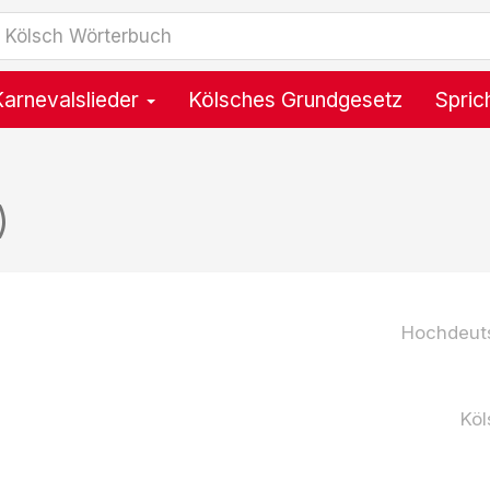
Karnevalslieder
Kölsches Grundgesetz
Spric
)
Hochdeut
Köl