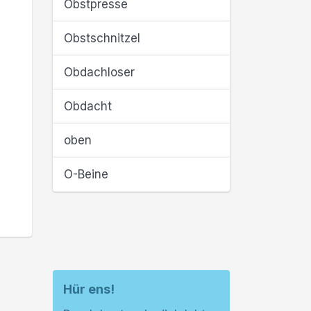
Obstpresse
Obstschnitzel
Obdachloser
Obdacht
oben
O-Beine
Hür ens!