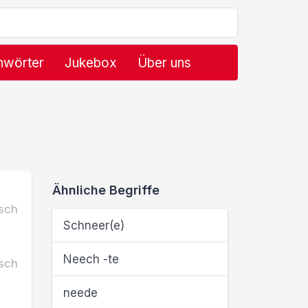
hwörter
Jukebox
Über uns
Ähnliche Begriffe
sch
Schneer(e)
Neech -te
sch
neede