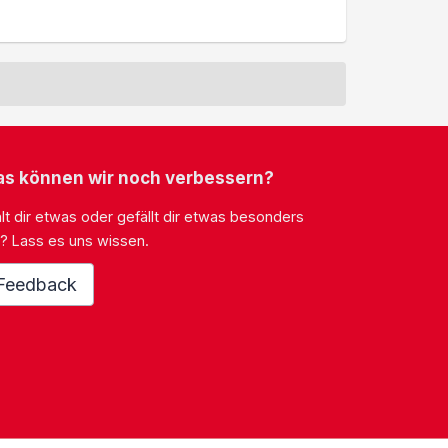
s können wir noch verbessern?
lt dir etwas oder gefällt dir etwas besonders
? Lass es uns wissen.
Feedback