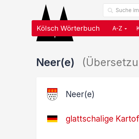
Kölsch Wörterbuch
A-Z
Neer(e)
(Übersetzu
Neer(e)
glattschalige Kartof