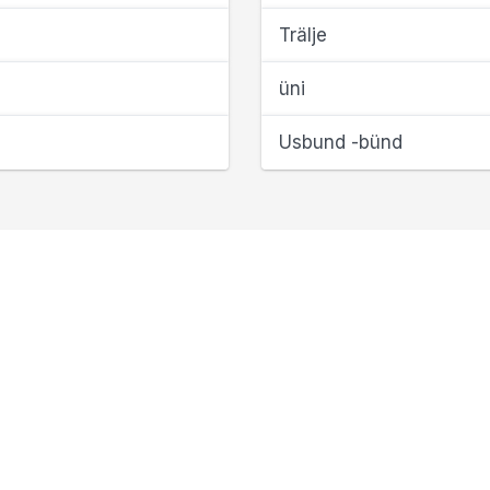
Trälje
üni
Usbund -bünd