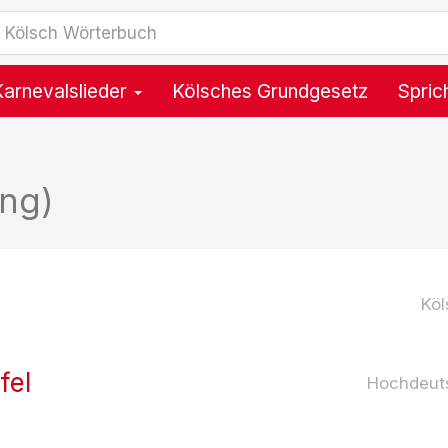
Karnevalslieder
Kölsches Grundgesetz
Spric
ng)
Köl
fel
Hochdeut