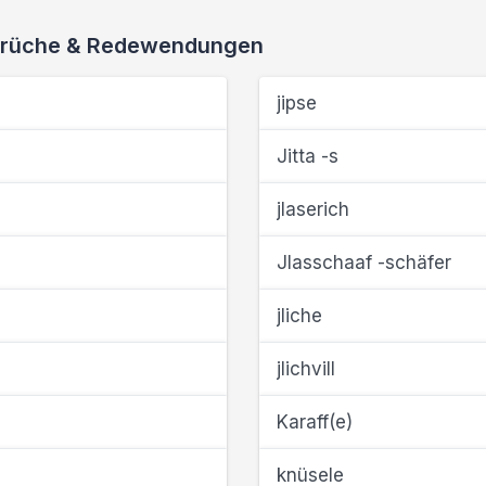
 Sprüche & Redewendungen
jipse
Jitta -s
jlaserich
Jlasschaaf -schäfer
jliche
jlichvill
Karaff(e)
knüsele