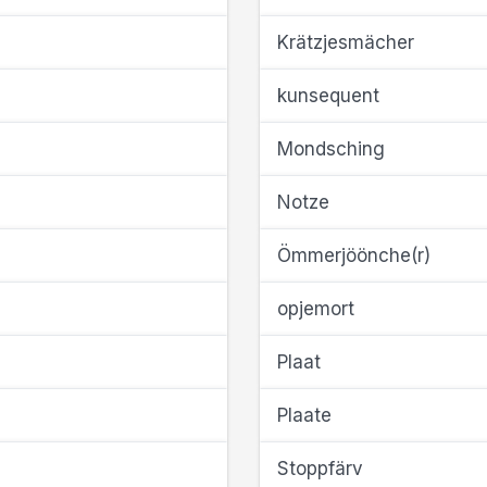
Krätzjesmächer
kunsequent
Mondsching
Notze
Ömmerjöönche(r)
opjemort
Plaat
Plaate
Stoppfärv