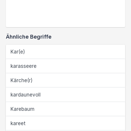
Ähnliche Begriffe
Kar(e)
karasseere
Kärche(r)
kardaunevoll
Karebaum
kareet