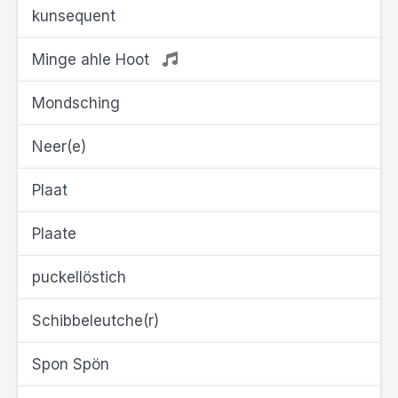
kunsequent
Minge ahle Hoot
Mondsching
Neer(e)
Plaat
Plaate
puckellöstich
Schibbeleutche(r)
Spon Spön