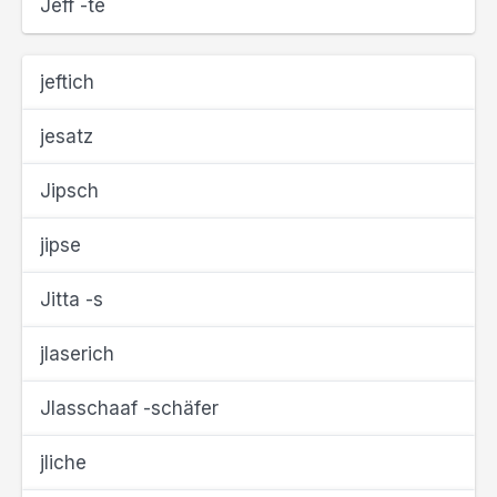
Jeff -te
jeftich
jesatz
Jipsch
jipse
Jitta -s
jlaserich
Jlasschaaf -schäfer
jliche