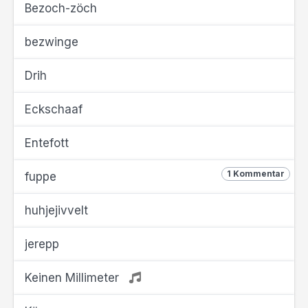
Bezoch-zöch
bezwinge
Drih
Eckschaaf
Entefott
1 Kommentar
fuppe
huhjejivvelt
jerepp
Keinen Millimeter