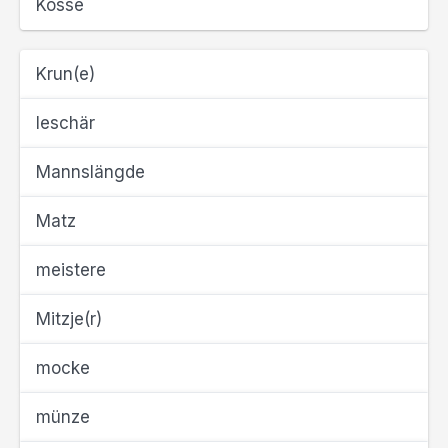
Kösse
Krun(e)
leschär
Mannslängde
Matz
meistere
Mitzje(r)
mocke
münze