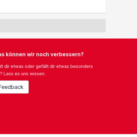
s können wir noch verbessern?
lt dir etwas oder gefällt dir etwas besonders
? Lass es uns wissen.
Feedback