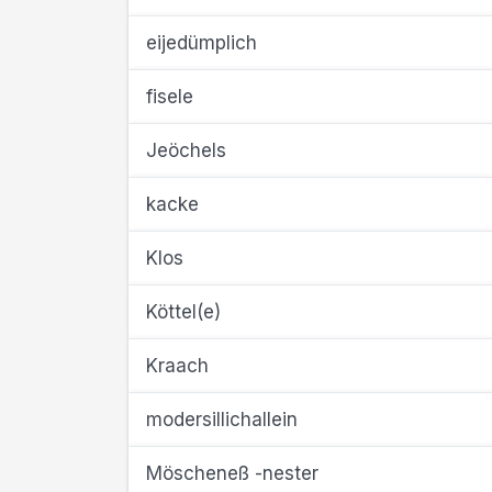
eijedümplich
fisele
Jeöchels
kacke
Klos
Köttel(e)
Kraach
modersillichallein
Möscheneß -nester