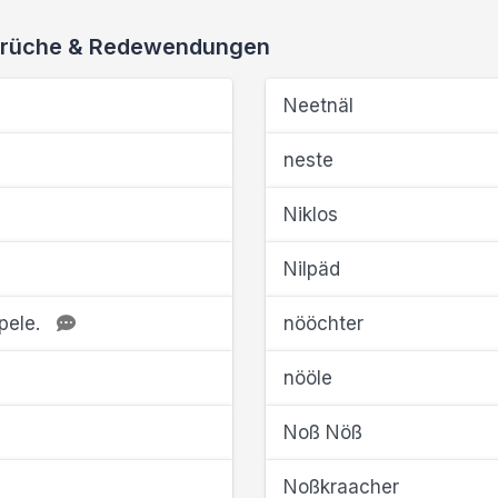
 Sprüche & Redewendungen
Neetnäl
neste
Niklos
Nilpäd
pele.
nööchter
nööle
Noß Nöß
Noßkraacher