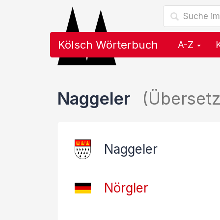
Kölsch Wörterbuch
A-Z
Naggeler
(Überset
Naggeler
Nörgler