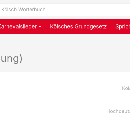
Karnevalslieder
Kölsches Grundgesetz
Spric
zung)
Köl
Hochdeut