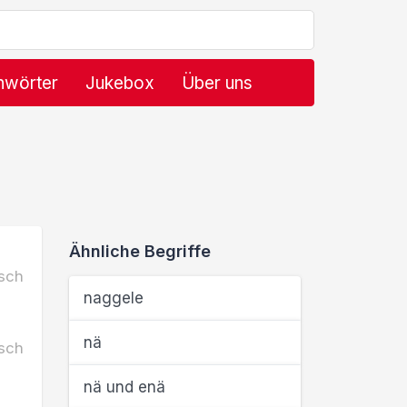
hwörter
Jukebox
Über uns
Ähnliche Begriffe
sch
naggele
nä
sch
nä und enä