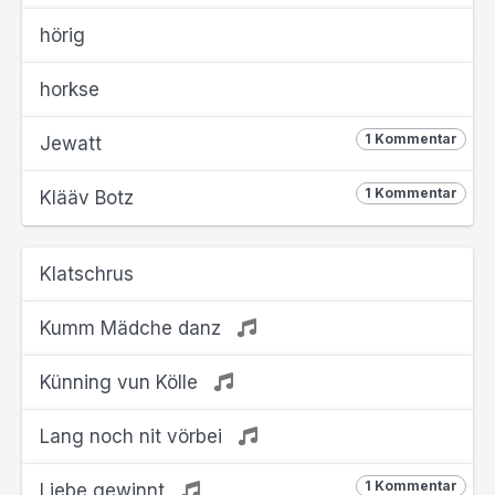
hörig
horkse
1 Kommentar
Jewatt
1 Kommentar
Klääv Botz
Klatschrus
Kumm Mädche danz
Künning vun Kölle
Lang noch nit vörbei
1 Kommentar
Liebe gewinnt