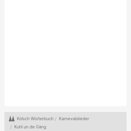
Kölsch Wörterbuch
Karnevalslieder
Kuhl un de Gäng