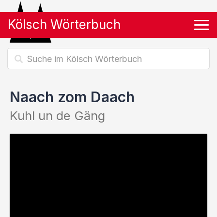
Kölsch Wörterbuch
Tog
Naach zom Daach
Kuhl un de Gäng