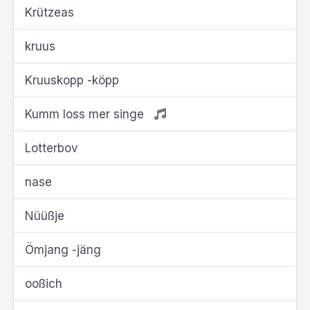
Krützeas
kruus
Kruuskopp -köpp
Kumm loss mer singe
Lotterbov
nase
Nüüßje
Ömjang -jäng
ooßich