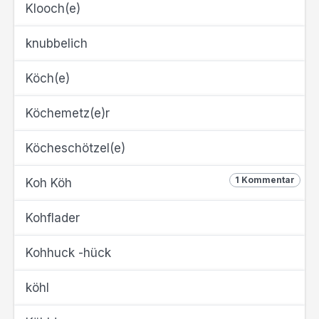
Klooch(e)
knubbelich
Köch(e)
Köchemetz(e)r
Köcheschötzel(e)
1 Kommentar
Koh Köh
Kohflader
Kohhuck -hück
köhl