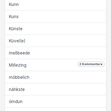
Kunn
Kuns
Künste
Küvel(e)
meßbeede
2 Kommentare
Millezing
möbbelich
nähkste
ömdun