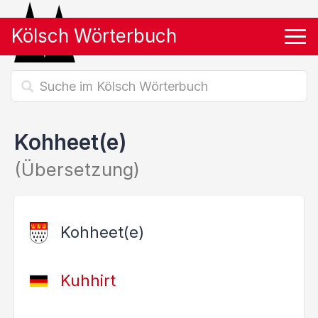
Kölsch Wörterbuch
Tog
Kohheet(e)
(Übersetzung)
Kohheet(e)
Kuhhirt