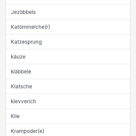
Jezöbbels
Katömmelche(r)
Katzesprung
käuze
kläbbele
Klatsche
klevverich
Klie
Krampoder(e)