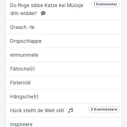
1 Kommentar
Do finge sibbe Katze kei Müüsje
drin widder!
Draach -te
Dropschlappe
enmummele
Fähnche(r)
Fisternöll
Hängsche(r)
2 Kommentare
Hück steiht de Welt still
inspireere