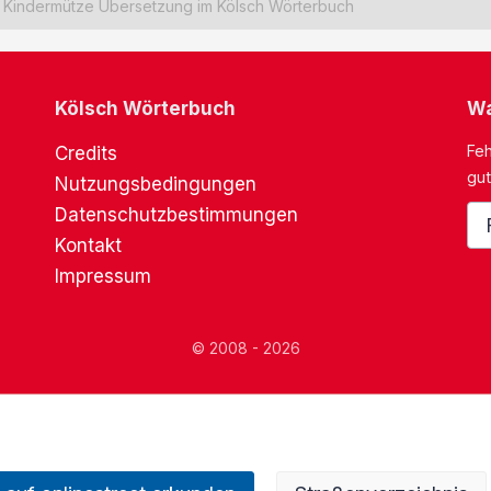
Kindermütze Übersetzung im Kölsch Wörterbuch
Kölsch Wörterbuch
Wa
Feh
Credits
gut
Nutzungsbedingungen
Datenschutzbestimmungen
Kontakt
Impressum
© 2008 - 2026