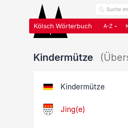
Kölsch Wörterbuch
A-Z
Kindermütze
(Über
Kindermütze
Jing(e)