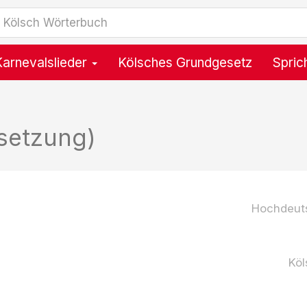
Karnevalslieder
Kölsches Grundgesetz
Spric
setzung)
Hochdeut
Köl