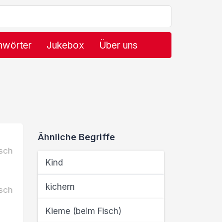
hwörter
Jukebox
Über uns
Ähnliche Begriffe
sch
Kind
kichern
sch
Kieme (beim Fisch)