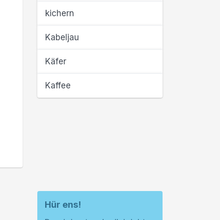
kichern
Kabeljau
Käfer
Kaffee
Hür ens!