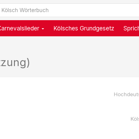
Karnevalslieder
Kölsches Grundgesetz
Spric
tzung)
Hochdeut
Köl