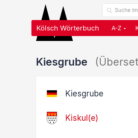
Kölsch Wörterbuch
A-Z
Kiesgrube
(Überse
Kiesgrube
Kiskul(e)