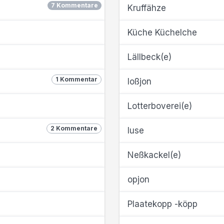
7 Kommentare
Kruffähze
Küche Küchelche
Lällbeck(e)
1 Kommentar
loßjon
Lotterboverei(e)
2 Kommentare
luse
Neßkackel(e)
opjon
Plaatekopp -köpp