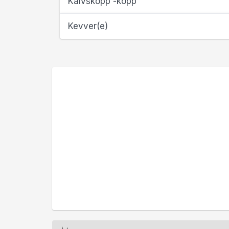
Kalvskopp -köpp
Kevver(e)