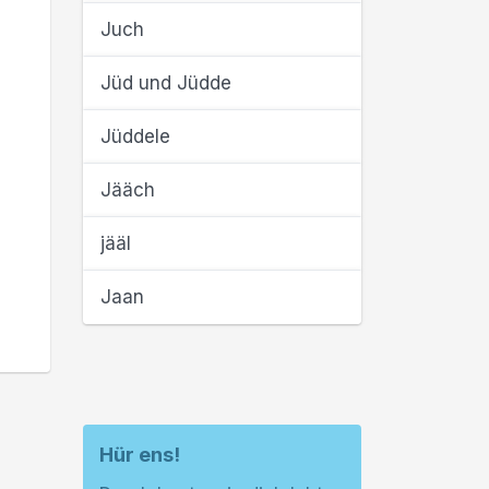
Juch
Jüd und Jüdde
Jüddele
Jääch
jääl
Jaan
Hür ens!