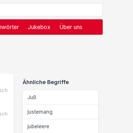
hwörter
Jukebox
Über uns
Ähnliche Begriffe
sch
Juß
justemang
sch
jubeleere