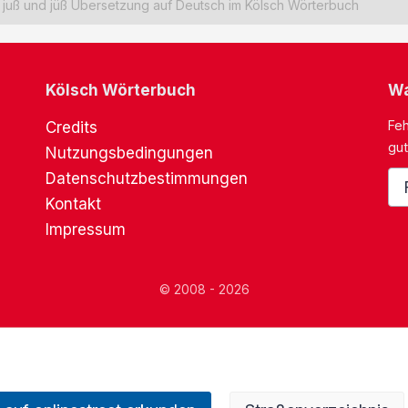
juß und jüß Übersetzung auf Deutsch im Kölsch Wörterbuch
Kölsch Wörterbuch
Wa
Feh
Credits
gut
Nutzungsbedingungen
Datenschutzbestimmungen
Kontakt
Impressum
© 2008 - 2026