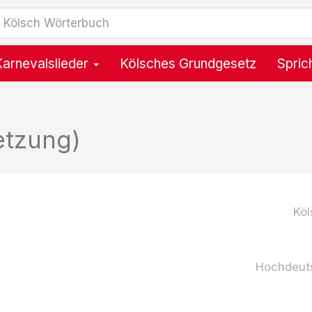
Karnevalslieder
Kölsches Grundgesetz
Spric
etzung)
Köl
Hochdeut