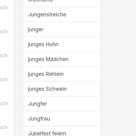
sch
Jungenstreiche
junger
sch
junges Huhn
sch
junges Mädchen
junges Rehlein
sch
junges Schwein
sch
Jungfer
Jungfrau
sch
Jubelfest feiern