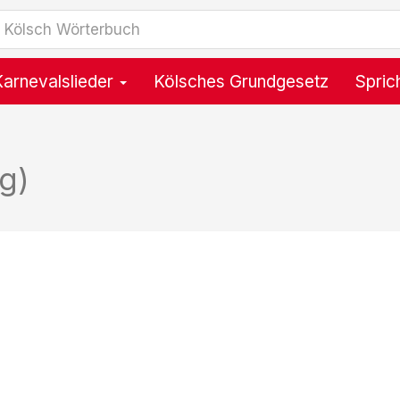
Karnevalslieder
Kölsches Grundgesetz
Spric
g)