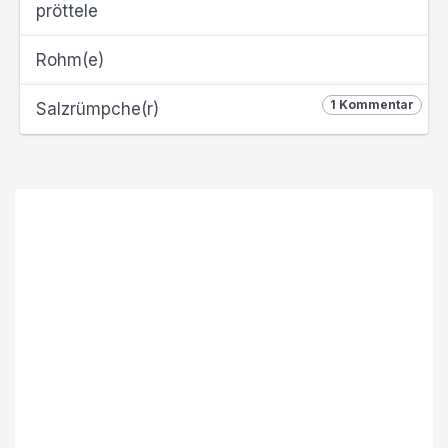
pröttele
Rohm(e)
1 Kommentar
Salzrümpche(r)