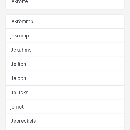
jekroffe
jekrömmp
jekromp
Jekühms
Jeläch
Jeloch
Jelücks
jemot
Jepreckels