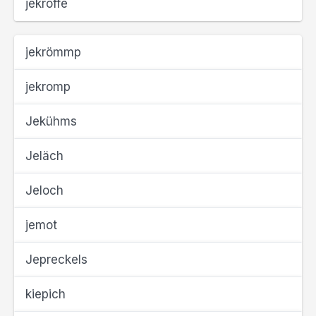
jekroffe
jekrömmp
jekromp
Jekühms
Jeläch
Jeloch
jemot
Jepreckels
kiepich