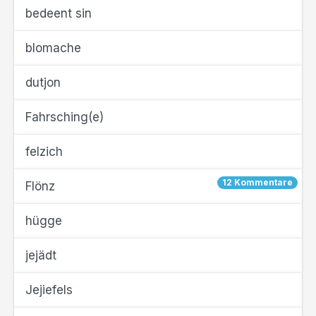
bedeent sin
blomache
dutjon
Fahrsching(e)
felzich
12 Kommentare
Flönz
hügge
jejädt
Jejiefels