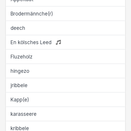
Brodermännche(r)
deech
En kölsches Leed
Fluzeholz
hingezo
jribbele
Kapp(e)
karasseere
kribbele