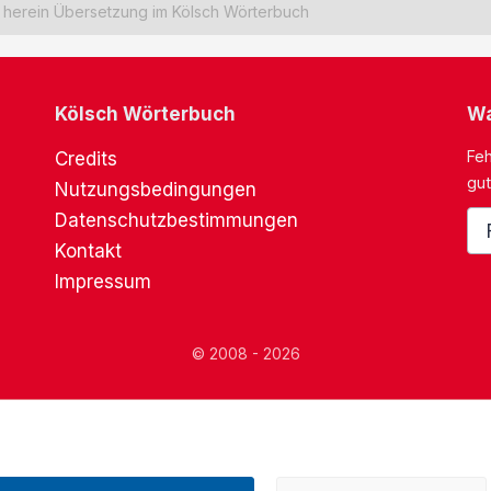
herein Übersetzung im Kölsch Wörterbuch
Kölsch Wörterbuch
Wa
Feh
Credits
gut
Nutzungsbedingungen
Datenschutzbestimmungen
Kontakt
Impressum
© 2008 - 2026