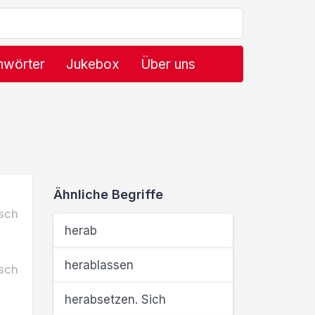
hwörter
Jukebox
Über uns
Ähnliche Begriffe
sch
herab
herablassen
sch
herabsetzen. Sich