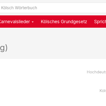
Karnevalslieder
Kölsches Grundgesetz
Spric
g)
Hochdeut
Köl