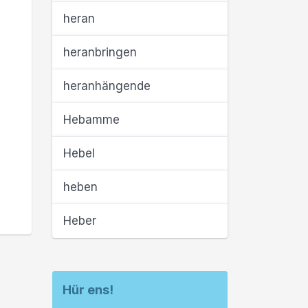
heran
heranbringen
heranhängende
Hebamme
Hebel
heben
Heber
Hür ens!