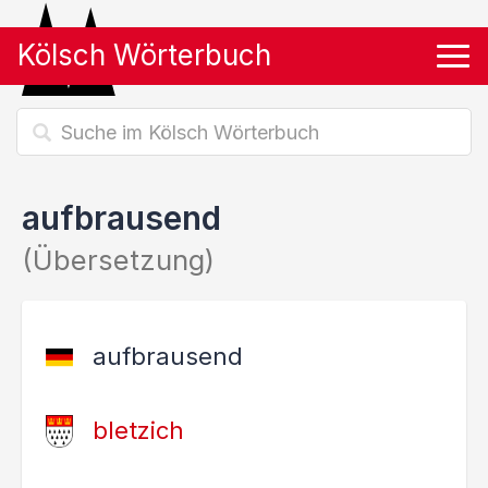
Kölsch Wörterbuch
Tog
aufbrausend
(Übersetzung)
aufbrausend
bletzich