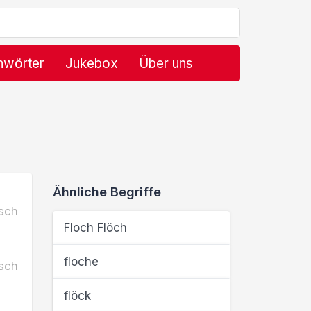
hwörter
Jukebox
Über uns
Ähnliche Begriffe
sch
Floch Flöch
floche
sch
flöck