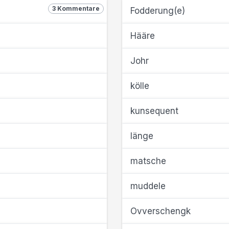
3 Kommentare
Fodderung(e)
Hääre
Johr
kölle
kunsequent
länge
matsche
muddele
Ovverschengk