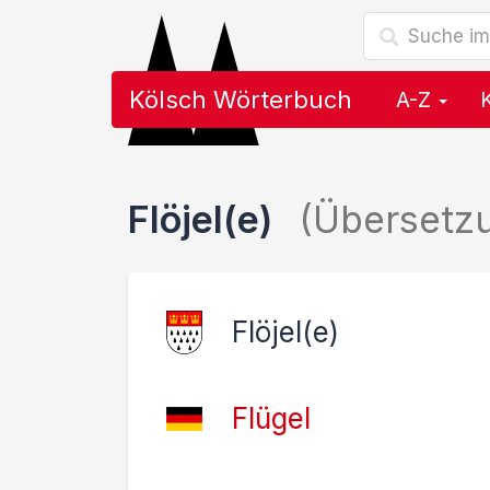
Kölsch Wörterbuch
A-Z
Flöjel(e)
(Übersetz
Flöjel(e)
Flügel