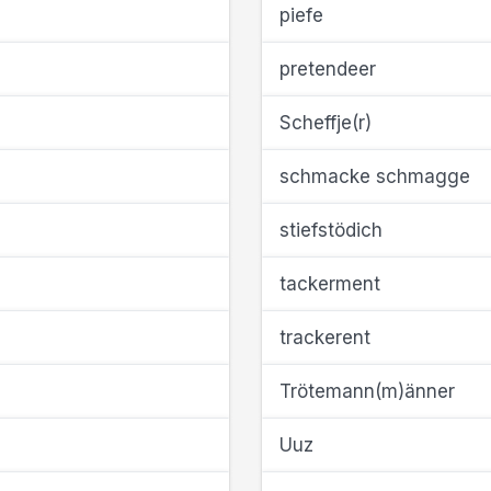
piefe
pretendeer
Scheffje(r)
schmacke schmagge
stiefstödich
tackerment
trackerent
Trötemann(m)änner
Uuz