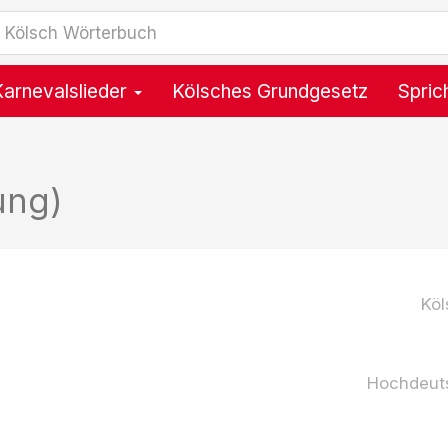
Karnevalslieder
Kölsches Grundgesetz
Spric
ung)
Köl
Hochdeut