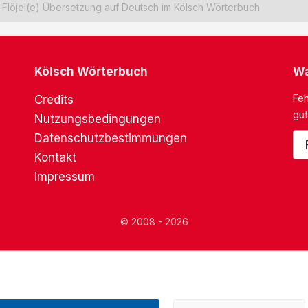
Flöjel(e) Übersetzung auf Deutsch im Kölsch Wörterbuch
Kölsch Wörterbuch
Wa
Feh
Credits
gut
Nutzungsbedingungen
Datenschutzbestimmungen
Kontakt
Impressum
© 2008 - 2026