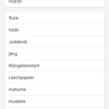
Fluz(e)
fluze
häde
Jadderob
jäng
Klüngelsmatant
Löschpapeer
matsche
muddele