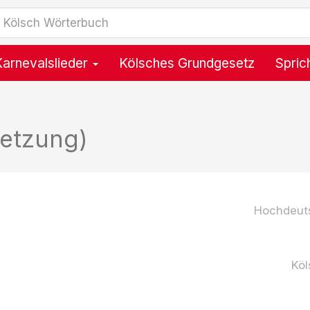
Karnevalslieder
Kölsches Grundgesetz
Spric
etzung)
Hochdeut
Köl