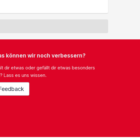
s können wir noch verbessern?
lt dir etwas oder gefällt dir etwas besonders
? Lass es uns wissen.
Feedback