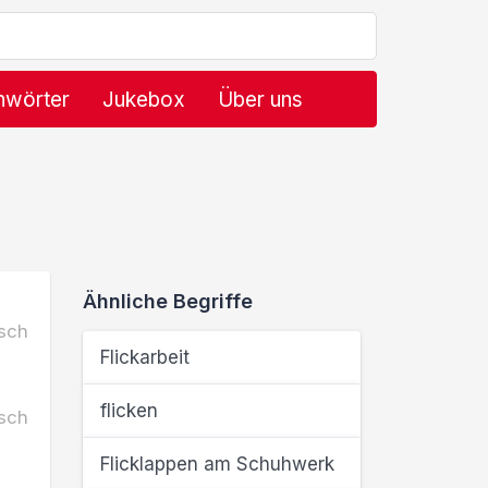
hwörter
Jukebox
Über uns
Ähnliche Begriffe
sch
Flickarbeit
flicken
sch
Flicklappen am Schuhwerk