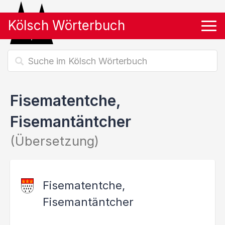
Kölsch Wörterbuch
Tog
Fisematentche,
Fisemantäntcher
(Übersetzung)
Fisematentche,
Fisemantäntcher