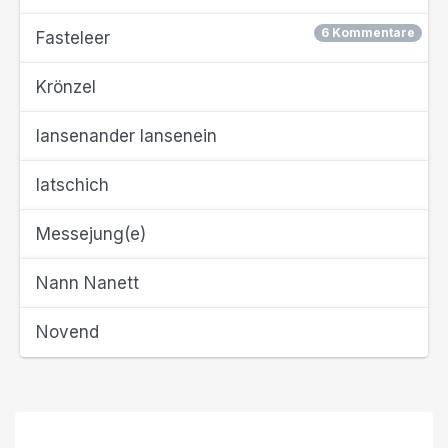
6 Kommentare
Fasteleer
Krönzel
lansenander lansenein
latschich
Messejung(e)
Nann Nanett
Novend