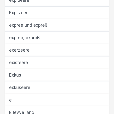
expideere
Explizeer
expree und expreß
expree, expreß
exerzeere
existeere
Exküs
exküseere
e
E levve lang