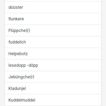
düüster
flunkere
Flüppche(r)
fuddelich
Helpebotz
Iesedopp -döpp
Jebüngche(r)
Kladunjel
Kuddelmuddel