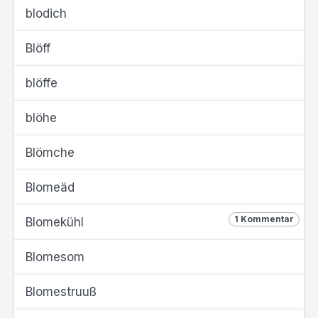
blodich
Blöff
blöffe
blöhe
Blömche
Blomeäd
1 Kommentar
Blomekühl
Blomesom
Blomestruuß