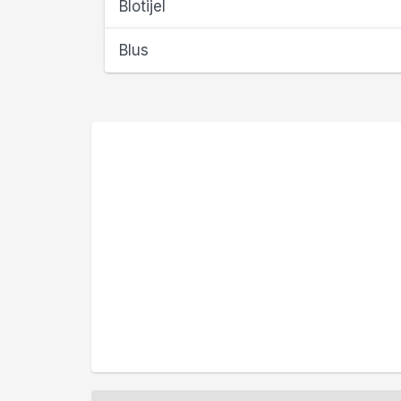
Blotijel
Blus