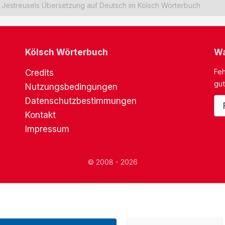
Jestreusels Übersetzung auf Deutsch im Kölsch Wörterbuch
Kölsch Wörterbuch
Wa
Feh
Credits
gut
Nutzungsbedingungen
Datenschutzbestimmungen
Kontakt
Impressum
© 2008 - 2026