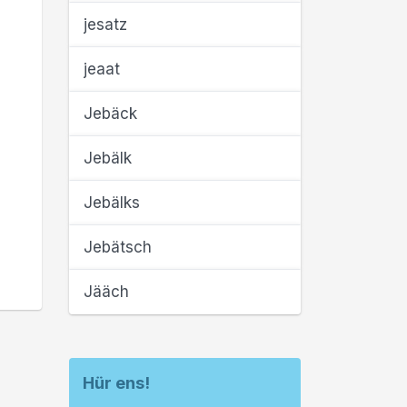
jesatz
jeaat
Jebäck
Jebälk
Jebälks
Jebätsch
Jääch
Hür ens!