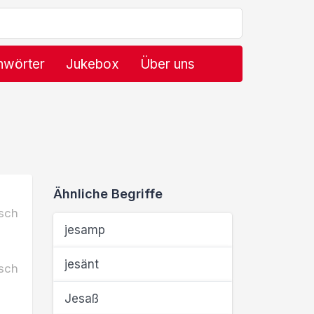
hwörter
Jukebox
Über uns
Ähnliche Begriffe
sch
jesamp
jesänt
sch
Jesaß