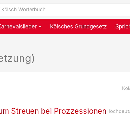
Karnevalslieder
Kölsches Grundgesetz
Spric
etzung)
Köl
um Streuen bei Prozzessionen
Hochdeut