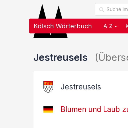
Kölsch Wörterbuch
A-Z
Jestreusels
(Übers
Jestreusels
Blumen und Laub z