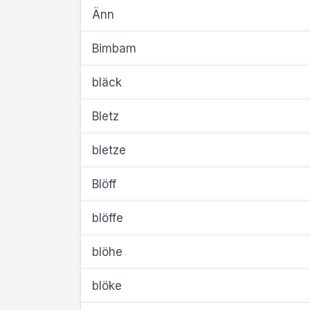
Änn
Bimbam
bläck
Bletz
bletze
Blöff
blöffe
blöhe
blöke