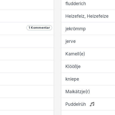
fludderich
Heizefeiz, Heizefeize
1 Kommentar
jekrömmp
jerve
Kamell(e)
Klöößje
kniepe
Maikätzje(r)
Puddelrüh