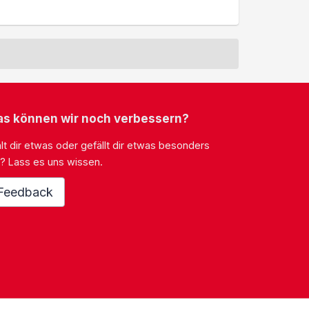
s können wir noch verbessern?
lt dir etwas oder gefällt dir etwas besonders
? Lass es uns wissen.
Feedback