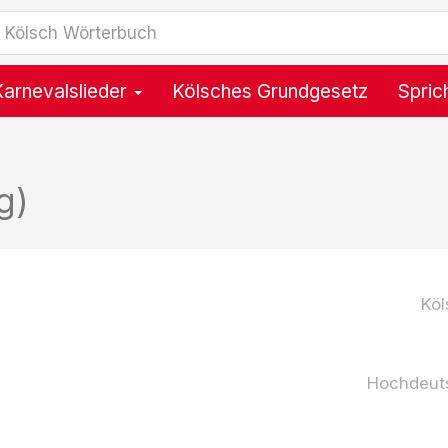
Karnevalslieder
Kölsches Grundgesetz
Spric
g)
Köl
Hochdeut