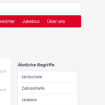
hwörter
Jukebox
Über uns
Ähnliche Begriffe
sch
zeröschele
Zebrastriefe
sch
zedeere