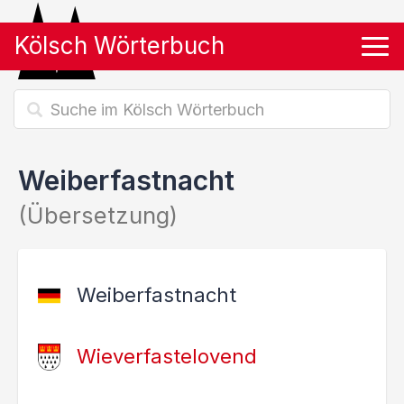
Kölsch Wörterbuch
Tog
Weiberfastnacht
(Übersetzung)
Weiberfastnacht
Wieverfastelovend