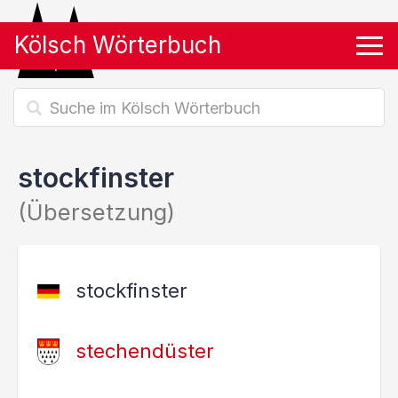
Kölsch Wörterbuch
Tog
stockfinster
(Übersetzung)
stockfinster
stechendüster