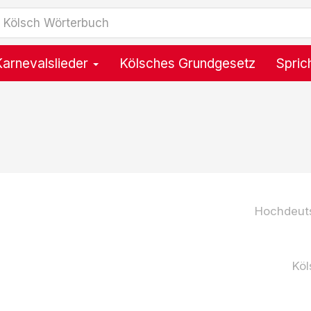
Karnevalslieder
Kölsches Grundgesetz
Spric
Hochdeut
Köl