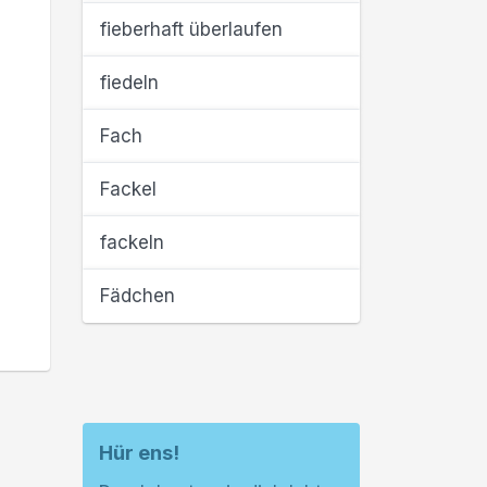
fieberhaft überlaufen
fiedeln
Fach
Fackel
fackeln
Fädchen
Hür ens!