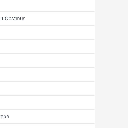
mit Obstmus
webe