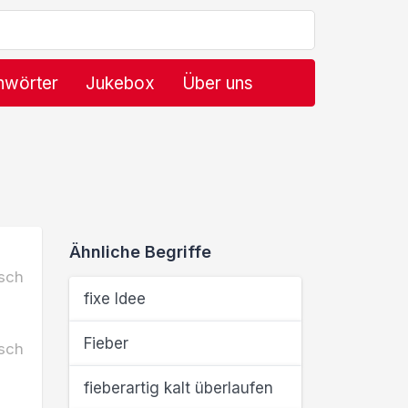
hwörter
Jukebox
Über uns
Ähnliche Begriffe
sch
fixe Idee
Fieber
sch
fieberartig kalt überlaufen