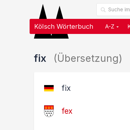
Kölsch Wörterbuch
A-Z
fix
(Übersetzung)
fix
fex