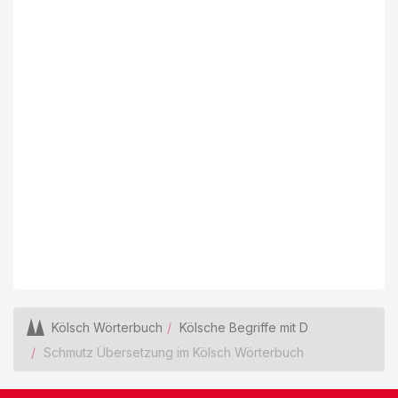
Kölsch Wörterbuch
Kölsche Begriffe mit D
Schmutz Übersetzung im Kölsch Wörterbuch