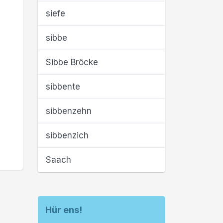
siefe
sibbe
Sibbe Bröcke
sibbente
sibbenzehn
sibbenzich
Saach
Hür ens!