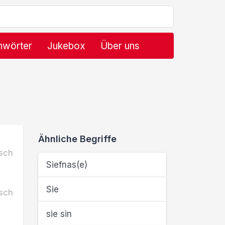
hwörter
Jukebox
Über uns
Ähnliche Begriffe
sch
Siefnas(e)
Sie
sch
sie sin