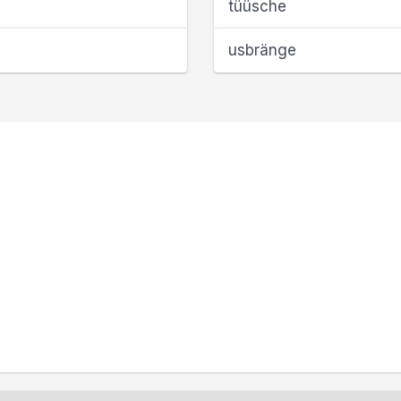
tüüsche
usbränge