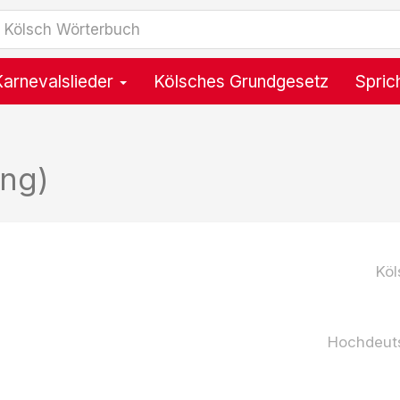
Karnevalslieder
Kölsches Grundgesetz
Spric
ung)
Köl
Hochdeut