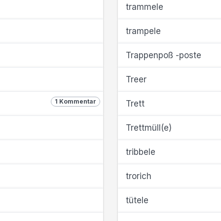
trammele
trampele
Trappenpoß -poste
Treer
1 Kommentar
Trett
Trettmüll(e)
tribbele
trorich
tütele