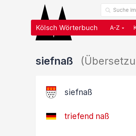
Kölsch Wörterbuch
A-Z
siefnaß
(Übersetz
siefnaß
triefend naß