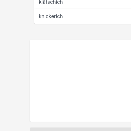
klätschich
knickerich