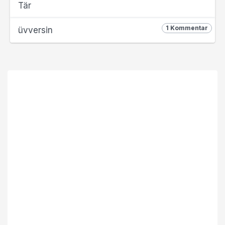
Tär
1 Kommentar
üvversin