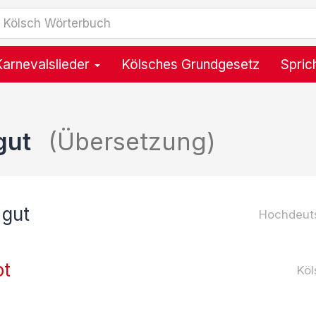
Karnevalslieder
Kölsches Grundgesetz
Spric
gut
(Übersetzung)
 gut
Hochdeut
ot
Köl