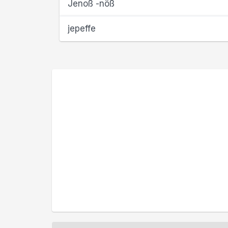
Jenoß -nöß
jepeffe