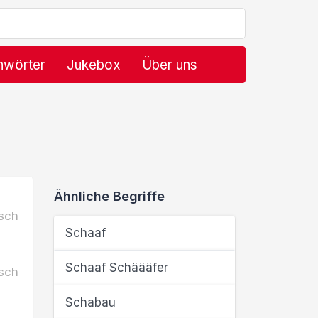
hwörter
Jukebox
Über uns
Ähnliche Begriffe
sch
Schaaf
Schaaf Schäääfer
sch
Schabau