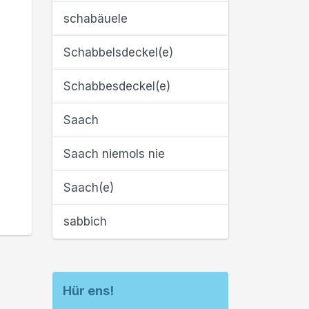
schabäuele
Schabbelsdeckel(e)
Schabbesdeckel(e)
Saach
Saach niemols nie
Saach(e)
sabbich
Hür ens!