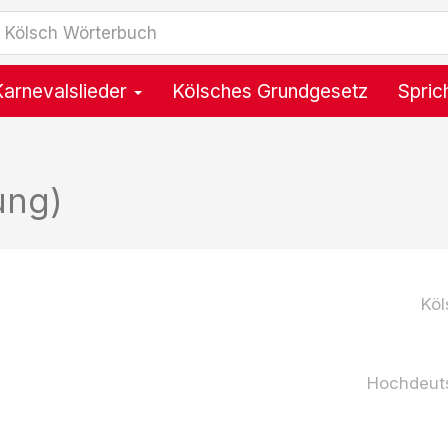
Karnevalslieder
Kölsches Grundgesetz
Spric
ung)
Köl
Hochdeut