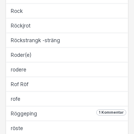
Rock
Röckjrot
Röckstrangk -sträng
Roder(e)
rodere
Rof Röf
rofe
1 Kommentar
Röggeping
röste