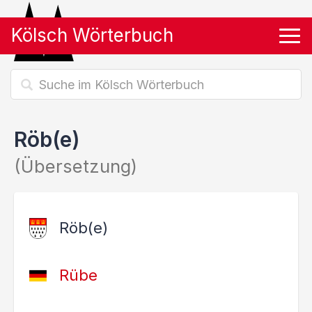
Kölsch Wörterbuch
Tog
Röb(e)
(Übersetzung)
Röb(e)
Rübe