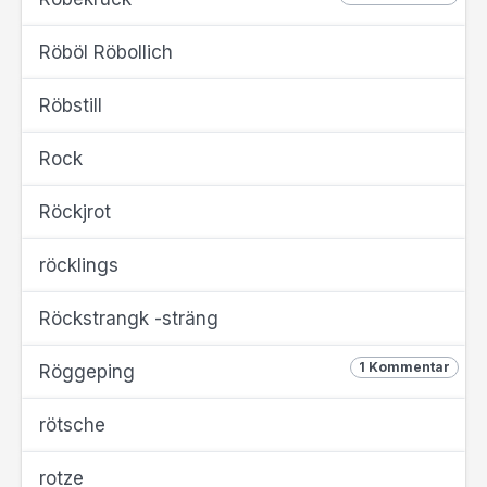
Röböl Röbollich
Röbstill
Rock
Röckjrot
röcklings
Röckstrangk -sträng
1 Kommentar
Röggeping
rötsche
rotze