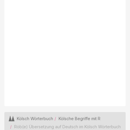
Kölsch Wörterbuch
Kölsche Begriffe mit R
Röb(e) Übersetzung auf Deutsch im Kölsch Wörterbuch