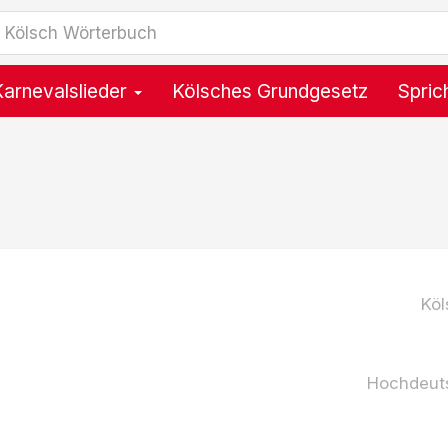
Karnevalslieder
Kölsches Grundgesetz
Spric
)
Köl
Hochdeut