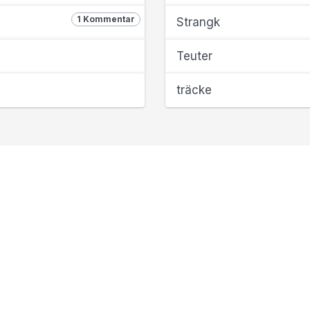
1 Kommentar
Strangk
Teuter
träcke