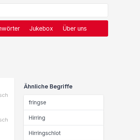
hwörter
Jukebox
Über uns
Ähnliche Begriffe
sch
fringse
Hirring
sch
Hirringschlot