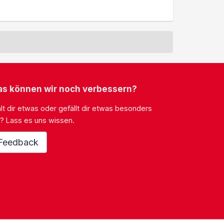
s können wir noch verbessern?
lt dir etwas oder gefällt dir etwas besonders
? Lass es uns wissen.
Feedback